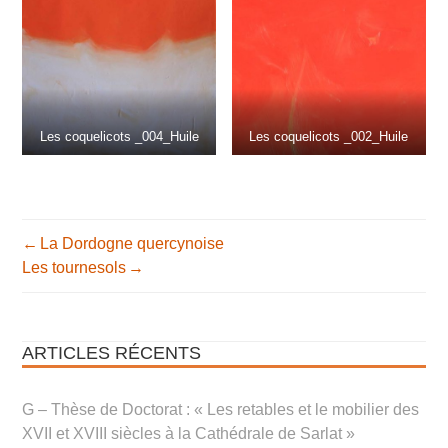
Les coquelicots _004_Huile
Les coquelicots _002_Huile
La Dordogne quercynoise
NAVIGATION
Les tournesols
DE
L’ARTICLE
ARTICLES RÉCENTS
G – Thèse de Doctorat : « Les retables et le mobilier des
XVII et XVIII siècles à la Cathédrale de Sarlat »