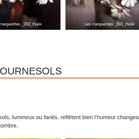
marguerites _002_Huile
Les marguerites _001_Huile
TOURNESOLS
sols, lumineux ou fanés, reflètent bien l’humeur chang
 sombre.