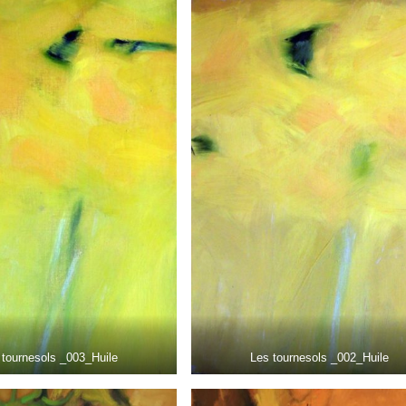
 tournesols _003_Huile
Les tournesols _002_Huile