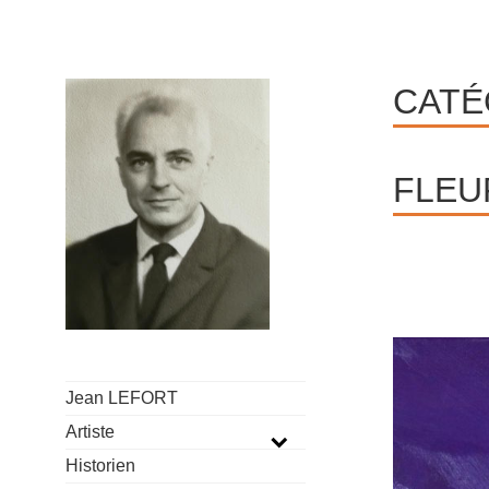
Aller
au
contenu
CATÉ
FLEU
Jean LEFORT
Artiste
DÉPLIER
Historien
LE