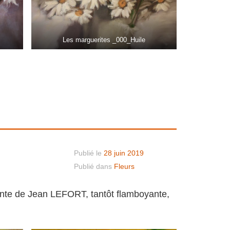
Les marguerites _000_Huile
Publié le
28 juin 2019
Publié dans
Fleurs
eante de Jean LEFORT, tantôt flamboyante,