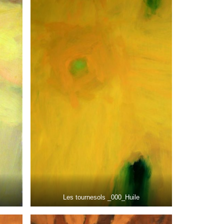
Les tournesols _000_Huile