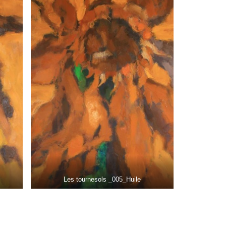
Les tournesols _005_Huile